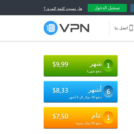
تسجيل الدخول
هل نسيت كلمة المرور؟
اتصل بنا
شهر
$9,99
1
تدفع شهريا
أشهر
$8,33
6
تدفع 50 دولار كل 6 أشهر
عام
$7,50
1
تدفع 90 دولار سنويا