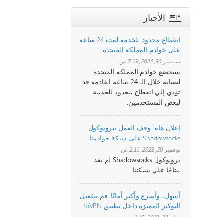
الأخبار
انقطاع محدود للخدمة لمدة 24 ساعة
على خوادم المملكة المتحدة
سبتمبر 30, 2024, 7:13 ص
ستخضع خوادم المملكة المتحدة
لصيانة خلال الـ 24 ساعة القادمة قد
تؤدي إلي انقطاع محدود للخدمة
لبعض المستخدمين.
إعلان هام: وقف العمل ببروتوكول
Shadowsocks على شبكة خوادمنا
نوفمبر 20, 2023, 2:15 ص
بروتوكول Shadowsocks لم يعد
متاحًا علي شبكتنا
أسهل، وأسرع وأكثر أمانًا: قم بتفعيل
التوكنز المميزة داخل تطبيق bVPN!