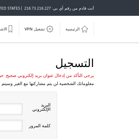
أنت قادم من رقم آي بي: 216.73.216.227
TED STATES
الرئيسية
تشغيل VPN
الاش
التسجيل
يرجى التأكد من إدخال عنوان بريد إلكتروني صحيح. حي
معلوماتك الشخصية لن يتم مشاركتها مع الغير وسيتم
البريد
الإلكتروني
كلمة المرور