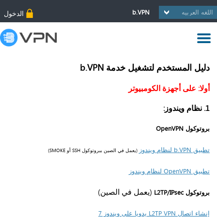
b.VPN
الدخول
دليل المستخدم لتشغيل خدمة b.VPN
أولا: على أجهزة الكومبيوتر
1. نظام ويندوز:
بروتوكول OpenVPN
تطبيق b.VPN لنظام ويندوز
(يعمل في الصين ببروتوكول SSH أو SMOKE)
تطبيق OpenVPN لنظام ويندوز
(يعمل في الصين)
بروتوكول L2TP/IPsec
إنشاء اتصال L2TP VPN يدويا على ويندوز 7