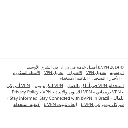
© 2014 b.VPN أفضل خدمة في بي ان في الشرق الأوسط
الرئيسية
تشغيل VPN
الاشتراك
تحميل VPN
الأسئلة المتكررة
الأخبار
التسجيل
اتفاقية الاستخدام
استخدام VPN في أماكن العمل
VPN للكومبيوتر
VPN أمريكي
-
-
VPN بريطاني
VPN للايفون والايباد
VPN
Privacy Policy
-
-
-
-
للماك
Stay Informed, Stay Connected with bVPN in Brazil
-
-
شركاء وموزعي b.VPN
إلغاء تثبيت b.VPN
كيفية استخدام
-
-
VPN
خصومات وعروض b.VPN
شروط الاستخدام
ستريم مع
-
-
-
bVPN: تذكرتك للمشاهدة عبر الانترنت كما لو كنت في المملكة
المتحدة
VPN للأندرويد
خدمة في بي إن إيران - طهران - مشهد
-
-