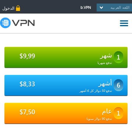
b.VPN
الدخول
شهر
$9,99
1
تدفع شهريا
أشهر
$8,33
6
تدفع 50 دولار كل 6 أشهر
عام
$7,50
1
تدفع 90 دولار سنويا