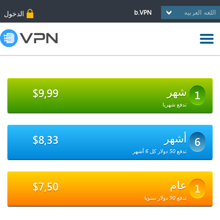
b.VPN
الدخول
شهر
$9,99
1
تدفع شهريا
أشهر
$8,33
6
تدفع 50 دولار كل 6 أشهر
عام
$7,50
1
تدفع 90 دولار سنويا