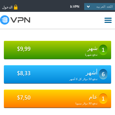
b.VPN
الدخول
شهر
$9,99
1
تدفع شهريا
أشهر
$8,33
6
تدفع 50 دولار كل 6 أشهر
عام
$7,50
1
تدفع 90 دولار سنويا