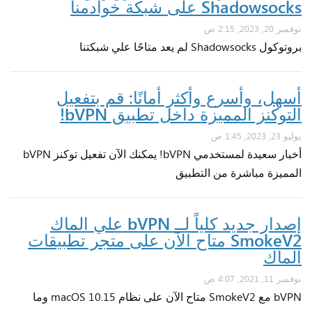
Shadowsocks على شبكة خوادمنا
نوفمبر 20, 2023, 2:15 ص
بروتوكول Shadowsocks لم يعد متاحًا علي شبكتنا
أسهل، وأسرع وأكثر أمانًا: قم بتفعيل
التوكنز المميزة داخل تطبيق bVPN!
يوليو 23, 2023, 1:45 ص
أخبار سعيدة لمستخدمي bVPN! يمكنك الآن تفعيل توكنز bVPN
المميزة مباشرة من التطبيق
إصدار جديد كلياً لــ bVPN علي الماك
SmokeV2 متاح الآن على متجر تطبيقات
الماك
نوفمبر 11, 2021, 4:07 ص
bVPN مع SmokeV2 متاح الآن على نظام macOS 10.15 وما