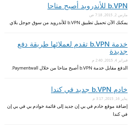
b.VPN للأندرويد أصبح متاحا
مارس 2, 2015, 7:18 ص
يمكنك الآن تحميل تطبيق b.VPN للأندرويد من سوق جوجل بلاي.
خدمة b.VPN تقدم لعملائها طريقة دفع
جديدة
فبراير 4, 2015, 2:40 م
الدفع مقابل خدمة b.VPN أصبح متاحا من خلال Paymentwall.
خادم b.VPN جديد في كندا
يناير 16, 2015, 3:17 م
إضافة موقع خادم في بي إن جديد إلى قائمة خوادم بي في بي إن
في كندا