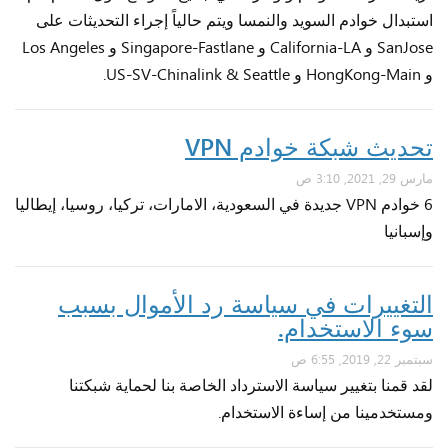
استبدال خوادم السويد والنمسا ويتم حالياً إجراء التحديثات على
SanJose و California-LA و Singapore-Fastlane و Los Angeles
و HongKong-Main و US-SV-Chinalink & Seattle.
تحديث شبكة خوادم VPN
مارس 29, 2021, 3:10 ص
6 خوادم VPN جديدة في السعودية، الامارات، تركيا، روسيا، إيطاليا
وإسبانيا
التغييرات في سياسة رد الأموال بسبب
سوء الاستخدام.
سبتمبر 22, 2019, 6:55 ص
لقد قمنا بتغيير سياسة الاسترداد الخاصة بنا لحماية شبكتنا
ومستخدمينا من إساءة الاستخدام.