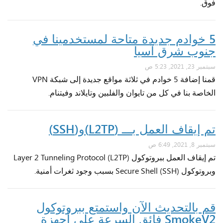
فوق.
5 خوادم جديدة متاحة لمستخدمينا في
جنوب شرق آسيا
سبتمبر 23, 2021, 5:23 ص
قمنا إضافة 5 خوادم في ثلاثة مواقع جديدة إلى شبكة VPN
الخاصة بنا في كل من تايوان والفلبين وتايلاند وفيتنام.
تم إيقاف العمل بـــ (L2TP)و(SSH)
سبتمبر 8, 2021, 6:49 ص
تم إيقاف العمل ببروتوكول Layer 2 Tunneling Protocol (L2TP)
وبروتوكول Secure Shell (SSH) بسبب وجود ثغرات أمنية.
قم بالتحديث الآن واستمتع ببروتوكول
SmokeV2 فائق السرعة على أجهزة